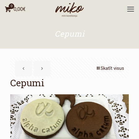
0
0,00
€
Cepumi
Skatīt visus
Cepumi