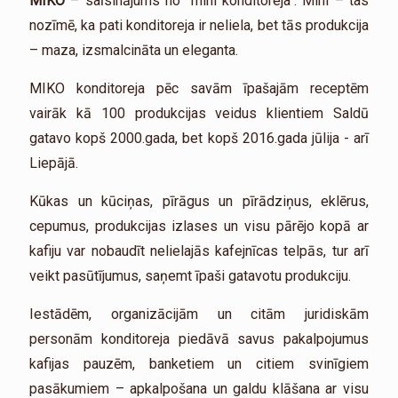
MIKO
– saīsinājums no "mini konditoreja". Mini – tas
nozīmē, ka pati konditoreja ir neliela, bet tās produkcija
– maza, izsmalcināta un eleganta.
MIKO konditoreja pēc savām īpašajām receptēm
vairāk kā 100 produkcijas veidus klientiem Saldū
gatavo kopš 2000.gada, bet kopš 2016.gada jūlija - arī
Liepājā.
Kūkas un kūciņas, pīrāgus un pīrādziņus, eklērus,
cepumus, produkcijas izlases un visu pārējo kopā ar
kafiju var nobaudīt nelielajās kafejnīcas telpās, tur arī
veikt pasūtījumus, saņemt īpaši gatavotu produkciju.
Iestādēm, organizācijām un citām juridiskām
personām konditoreja piedāvā savus pakalpojumus
kafijas pauzēm, banketiem un citiem svinīgiem
pasākumiem – apkalpošana un galdu klāšana ar visu