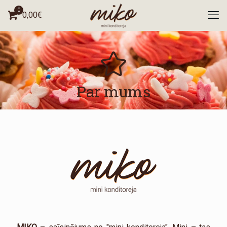
0
0,00
€
Par mums