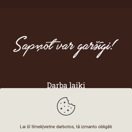
Darba laiki
Darba dienās
8:00 - 18:00
Sestdienās
Lai šī tīmekļvietne darbotos, tā izmanto obligāti
8:00 - 15:00