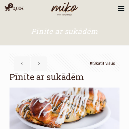
0
0,00
€
Pīnīte ar sukādēm
Skatīt visus
Pīnīte ar sukādēm