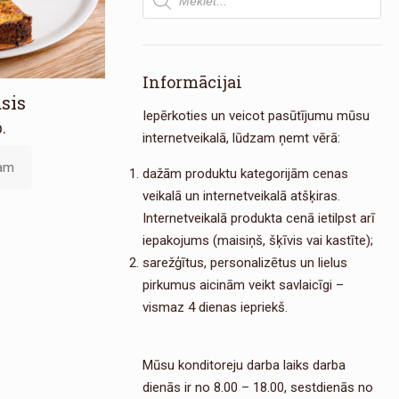
search
Informācijai
sis
Iepērkoties un veicot pasūtījumu mūsu
.
internetveikalā, lūdzam ņemt vērā:
zam
dažām produktu kategorijām cenas
veikalā un internetveikalā atšķiras.
Internetveikalā produkta cenā ietilpst arī
iepakojums (maisiņš, šķīvis vai kastīte);
sarežģītus, personalizētus un lielus
pirkumus aicinām veikt savlaicīgi –
vismaz 4 dienas iepriekš.
Mūsu konditoreju darba laiks darba
dienās ir no 8.00 – 18.00, sestdienās no