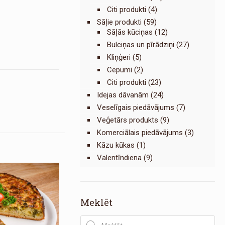
Citi produkti
(4)
Sāļie produkti
(59)
Sāļās kūciņas
(12)
Bulciņas un pīrādziņi
(27)
Kliņģeri
(5)
Cepumi
(2)
Citi produkti
(23)
Idejas dāvanām
(24)
Veselīgais piedāvājums
(7)
Veģetārs produkts
(9)
Komerciālais piedāvājums
(3)
Kāzu kūkas
(1)
Valentīndiena
(9)
Meklēt
Products