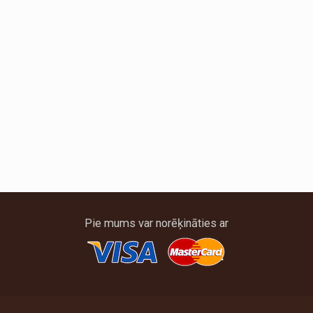
Pie mums var norēķināties ar