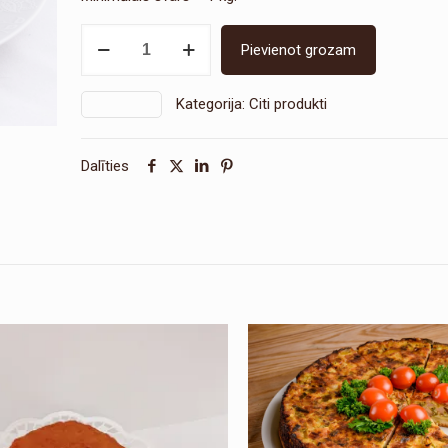
Gaļas
Pievienot grozam
salāti
daudzums
Kategorija:
Citi produkti
SKU:
2242
Dalīties