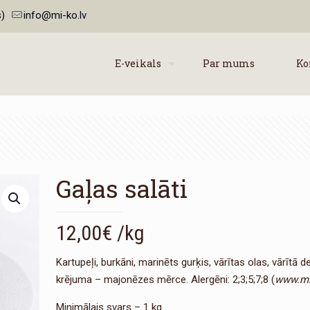
)
info@mi-ko.lv
E-veikals
Par mums
Ko
Gaļas salāti
12,00
€
/kg
Kartupeļi, burkāni, marinēts gurķis, vārītas olas, vārītā d
krējuma – majonēzes mērce. Alergēni: 2;3;5;7;8 (
www.mi-
Minimālais svars – 1 kg.