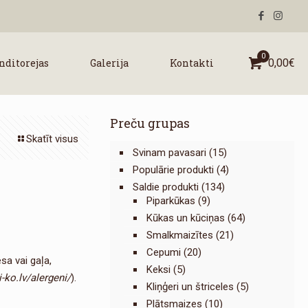
0
nditorejas
Galerija
Kontakti
0,00
€
Preču grupas
Skatīt visus
Svinam pavasari
(15)
Populārie produkti
(4)
Saldie produkti
(134)
Piparkūkas
(9)
Kūkas un kūciņas
(64)
Smalkmaizītes
(21)
Cepumi
(20)
esa vai gaļa,
Keksi
(5)
ko.lv/alergeni/
).
Kliņģeri un štriceles
(5)
Plātsmaizes
(10)