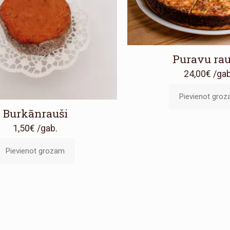
Puravu rau
24,00
€
/gab
Pievienot gro
Burkānrauši
1,50
€
/gab.
Pievienot grozam