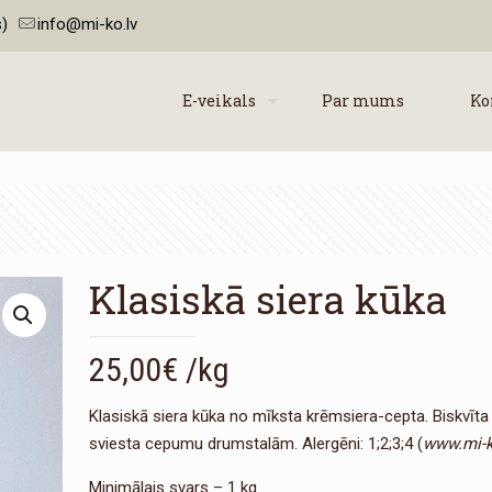
)
info@mi-ko.lv
E-veikals
Par mums
Ko
Klasiskā siera kūka
25,00
€
/kg
Klasiskā siera kūka no mīksta krēmsiera-cepta. Biskvīt
sviesta cepumu drumstalām. Alergēni: 1;2;3;4 (
www.mi-k
Minimālais svars – 1 kg.