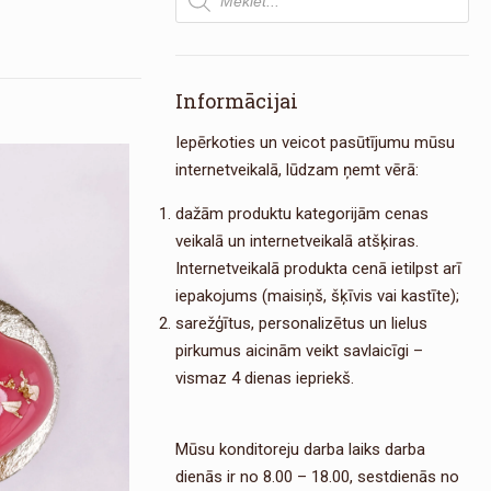
search
Informācijai
Iepērkoties un veicot pasūtījumu mūsu
internetveikalā, lūdzam ņemt vērā:
dažām produktu kategorijām cenas
veikalā un internetveikalā atšķiras.
Internetveikalā produkta cenā ietilpst arī
iepakojums (maisiņš, šķīvis vai kastīte);
sarežģītus, personalizētus un lielus
pirkumus aicinām veikt savlaicīgi –
vismaz 4 dienas iepriekš.
Mūsu konditoreju darba laiks darba
dienās ir no 8.00 – 18.00, sestdienās no