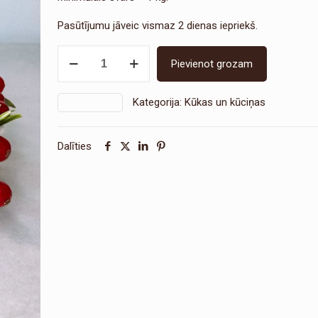
Pasūtījumu jāveic vismaz 2 dienas iepriekš.
Klasiskā
Pievienot grozam
siera
kūka
Kategorija:
Kūkas un kūciņas
SKU:
2697-1
daudzums
Dalīties