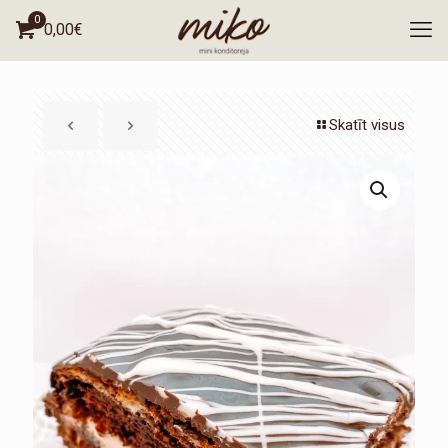
0
0,00
€
Skatīt visus