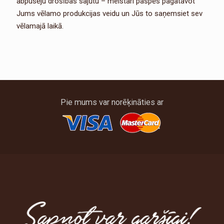
abpusēju drošības sajūtu – meistari paspēs pagatavot
Jums vēlamo produkcijas veidu un Jūs to saņemsiet sev
vēlamajā laikā.
Pie mums var norēķināties ar