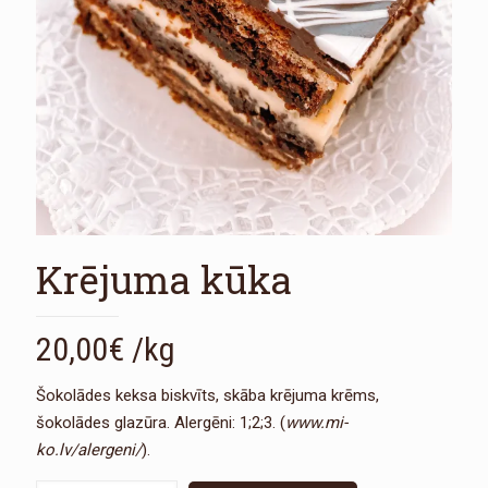
Krējuma kūka
20,00
€
/kg
Šokolādes keksa biskvīts, skāba krējuma krēms,
šokolādes glazūra. Alergēni: 1;2;3. (
www.mi-
ko.lv/alergeni/
).