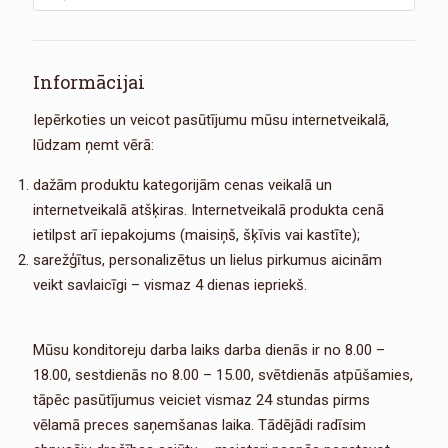
Informācijai
Iepērkoties un veicot pasūtījumu mūsu internetveikalā,
lūdzam ņemt vērā:
dažām produktu kategorijām cenas veikalā un
internetveikalā atšķiras. Internetveikalā produkta cenā
ietilpst arī iepakojums (maisiņš, šķīvis vai kastīte);
sarežģītus, personalizētus un lielus pirkumus aicinām
veikt savlaicīgi – vismaz 4 dienas iepriekš.
Mūsu konditoreju darba laiks darba dienās ir no 8.00 –
18.00, sestdienās no 8.00 – 15.00, svētdienās atpūšamies,
tāpēc pasūtījumus veiciet vismaz 24 stundas pirms
vēlamā preces saņemšanas laika. Tādējādi radīsim