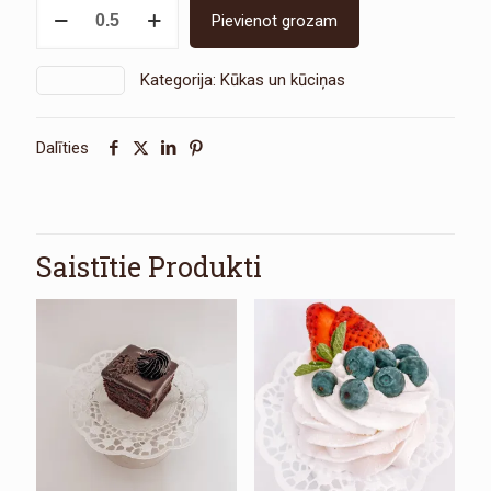
Krējuma
Pievienot grozam
kūka
daudzums
Kategorija:
Kūkas un kūciņas
SKU:
1568
Dalīties
Saistītie Produkti