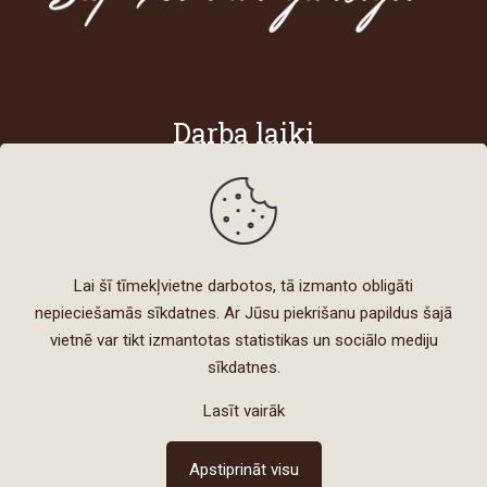
Darba laiki
Darba dienās
8:00 - 18:00
Sestdienās
Lai šī tīmekļvietne darbotos, tā izmanto obligāti
8:00 - 15:00
nepieciešamās sīkdatnes. Ar Jūsu piekrišanu papildus šajā
vietnē var tikt izmantotas statistikas un sociālo mediju
sīkdatnes.
Lasīt vairāk
Izstrādātājs © 2021 |
IT Līderis
Apstiprināt visu