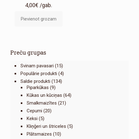
4,00
€
/gab.
Pievienot grozam
Preču grupas
Svinam pavasari
(15)
Populārie produkti
(4)
Saldie produkti
(134)
Piparkūkas
(9)
Kūkas un kūciņas
(64)
Smalkmaizītes
(21)
Cepumi
(20)
Keksi
(5)
Kliņģeri un štriceles
(5)
Plātsmaizes
(10)