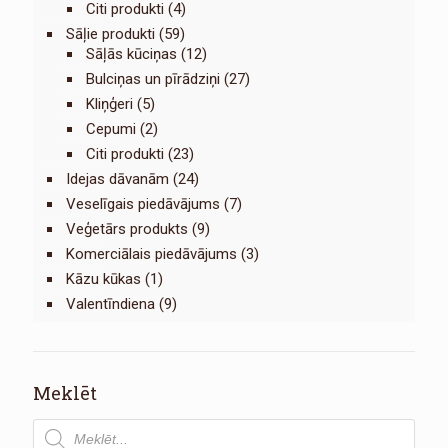
Citi produkti
(4)
Sāļie produkti
(59)
Sāļās kūciņas
(12)
Bulciņas un pīrādziņi
(27)
Kliņģeri
(5)
Cepumi
(2)
Citi produkti
(23)
Idejas dāvanām
(24)
Veselīgais piedāvājums
(7)
Veģetārs produkts
(9)
Komerciālais piedāvājums
(3)
Kāzu kūkas
(1)
Valentīndiena
(9)
Meklēt
Products
search