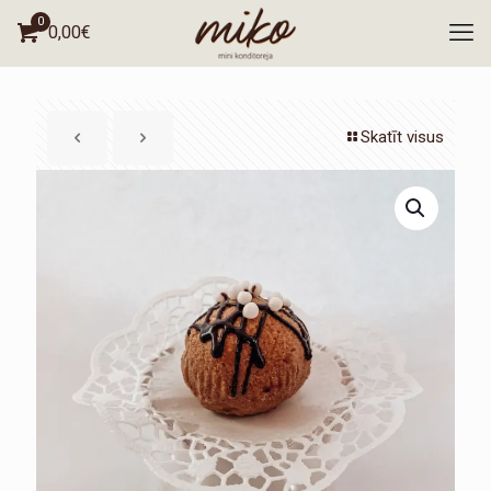
0
0,00
€
Skatīt visus