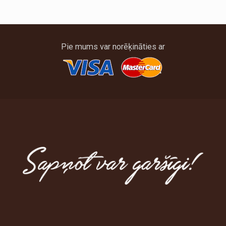
Pie mums var norēķināties ar