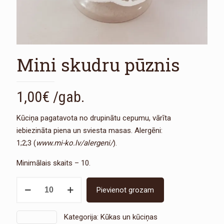
Mini skudru pūznis
1,00
€
/gab.
Kūciņa pagatavota no drupinātu cepumu, vārīta
iebiezināta piena un sviesta masas. Alergēni:
1;2;3 (
www.mi-ko.lv/alergeni/
).
Minimālais skaits – 10.
Mini
Pievienot grozam
skudru
pūznis
Kategorija:
Kūkas un kūciņas
SKU:
1267
daudzums