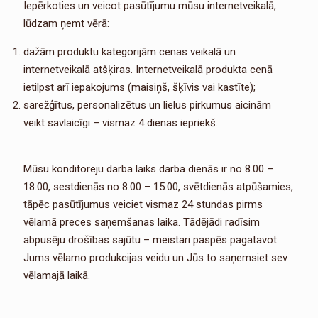
Iepērkoties un veicot pasūtījumu mūsu internetveikalā,
lūdzam ņemt vērā:
dažām produktu kategorijām cenas veikalā un
internetveikalā atšķiras. Internetveikalā produkta cenā
ietilpst arī iepakojums (maisiņš, šķīvis vai kastīte);
sarežģītus, personalizētus un lielus pirkumus aicinām
veikt savlaicīgi – vismaz 4 dienas iepriekš.
Mūsu konditoreju darba laiks darba dienās ir no 8.00 –
18.00, sestdienās no 8.00 – 15.00, svētdienās atpūšamies,
tāpēc pasūtījumus veiciet vismaz 24 stundas pirms
vēlamā preces saņemšanas laika. Tādējādi radīsim
abpusēju drošības sajūtu – meistari paspēs pagatavot
Jums vēlamo produkcijas veidu un Jūs to saņemsiet sev
vēlamajā laikā.