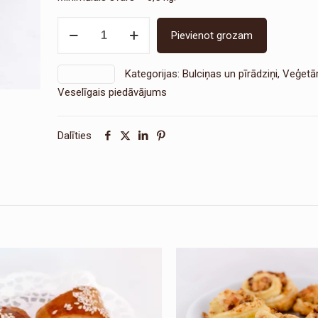
Paprikas
Pievienot grozam
tīteņi
daudzums
Kategorijas:
Bulciņas un pīrādziņi
,
Veģetā
SKU:
1233
Veselīgais piedāvājums
Dalīties