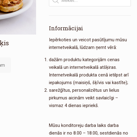
search
Informācijai
Iepērkoties un veicot pasūtījumu mūsu
ķis
internetveikalā, lūdzam ņemt vērā:
g
dažām produktu kategorijām cenas
zam
veikalā un internetveikalā atšķiras.
Internetveikalā produkta cenā ietilpst arī
iepakojums (maisiņš, šķīvis vai kastīte);
sarežģītus, personalizētus un lielus
pirkumus aicinām veikt savlaicīgi –
vismaz 4 dienas iepriekš.
Mūsu konditoreju darba laiks darba
dienās ir no 8.00 – 18.00, sestdienās no