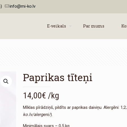
)
info@mi-ko.lv
E-veikals
Par mums
Ko
Paprikas tīteņi
14,00
€
/kg
Mīklas pīrādziņš, pildīts ar paprikas daiviņu. Alergēni: 1;2;
ko.lv/alergeni/
).
Minimālais svars – 0,5 kg.