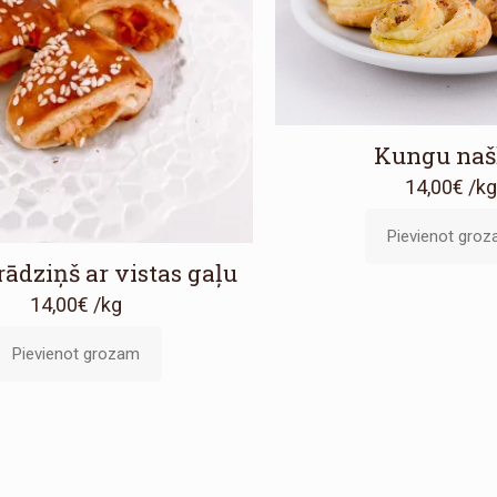
Kungu naš
14,00
€
/k
Pievienot gro
rādziņš ar vistas gaļu
14,00
€
/kg
Pievienot grozam