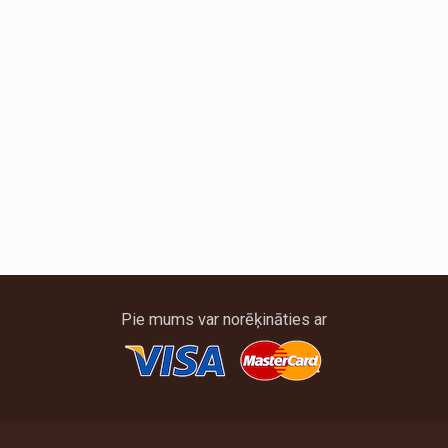
Pie mums var norēķināties ar