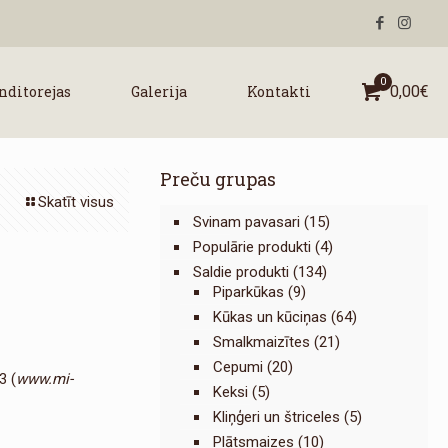
0
nditorejas
Galerija
Kontakti
0,00
€
Preču grupas
Skatīt visus
Svinam pavasari
(15)
Populārie produkti
(4)
Saldie produkti
(134)
Piparkūkas
(9)
Kūkas un kūciņas
(64)
Smalkmaizītes
(21)
Cepumi
(20)
3 (
www.mi-
Keksi
(5)
Kliņģeri un štriceles
(5)
Plātsmaizes
(10)