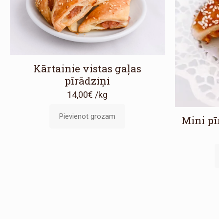
Kārtainie vistas gaļas
pīrādziņi
14,00
€
/kg
Pievienot grozam
Mini pī