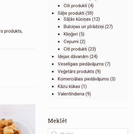
Citi produkti
(4)
Sāļie produkti
(59)
Sāļās kūciņas
(12)
Bulciņas un pīrādziņi
(27)
rs produkts
,
Kliņģeri
(5)
Cepumi
(2)
Citi produkti
(23)
Idejas dāvanām
(24)
Veselīgais piedāvājums
(7)
Veģetārs produkts
(9)
Komerciālais piedāvājums
(3)
Kāzu kūkas
(1)
Valentīndiena
(9)
Meklēt
Products