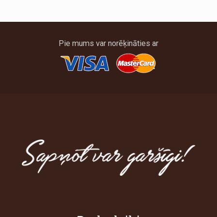
Pie mums var norēķināties ar