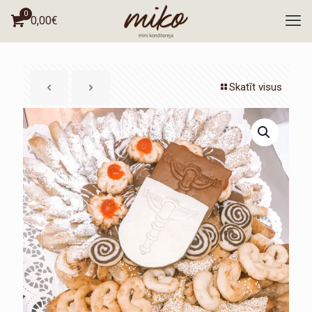
0
0,00
€
Skatīt visus