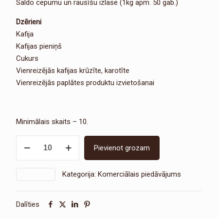
Saldo cepumu un rausīšu izlase (1kg apm. 50 gab.)
Dzērieni
Kafija
Kafijas pieniņš
Cukurs
Vienreizējās kafijas krūzīte, karotīte
Vienreizējās paplātes produktu izvietošanai
Minimālais skaits – 10.
Piedāvājums
Pievienot grozam
Nr.1
daudzums
Kategorija:
Komerciālais piedāvājums
SKU:
1627
Dalīties