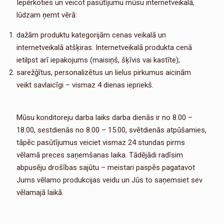
Iepērkoties un veicot pasūtījumu mūsu internetveikalā,
lūdzam ņemt vērā:
dažām produktu kategorijām cenas veikalā un
internetveikalā atšķiras. Internetveikalā produkta cenā
ietilpst arī iepakojums (maisiņš, šķīvis vai kastīte);
sarežģītus, personalizētus un lielus pirkumus aicinām
veikt savlaicīgi – vismaz 4 dienas iepriekš.
Mūsu konditoreju darba laiks darba dienās ir no 8.00 –
18.00, sestdienās no 8.00 – 15.00, svētdienās atpūšamies,
tāpēc pasūtījumus veiciet vismaz 24 stundas pirms
vēlamā preces saņemšanas laika. Tādējādi radīsim
abpusēju drošības sajūtu – meistari paspēs pagatavot
Jums vēlamo produkcijas veidu un Jūs to saņemsiet sev
vēlamajā laikā.