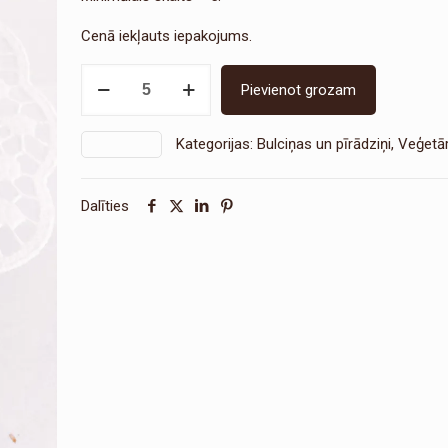
Cenā iekļauts iepakojums.
Pīrādziņš
Pievienot grozam
ar
olu
Kategorijas:
Bulciņas un pīrādziņi
,
Veģetā
SKU:
1512
un
sieru
daudzums
Dalīties