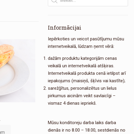
search
Informācijai
Iepērkoties un veicot pasūtījumu mūsu
internetveikalā, lūdzam ņemt vērā:
dažām produktu kategorijām cenas
veikalā un internetveikalā atšķiras.
Internetveikalā produkta cenā ietilpst arī
iepakojums (maisiņš, šķīvis vai kastīte);
sarežģītus, personalizētus un lielus
pirkumus aicinām veikt savlaicīgi –
vismaz 4 dienas iepriekš.
s
.
Mūsu konditoreju darba laiks darba
dienās ir no 8.00 – 18.00, sestdienās no
zam