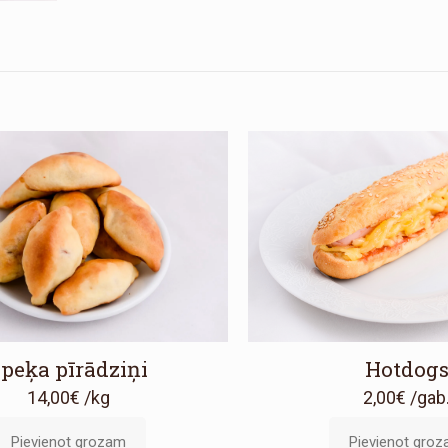
peķa pīrādziņi
Hotdog
14,00
€
/kg
2,00
€
/gab
Pievienot grozam
Pievienot gro