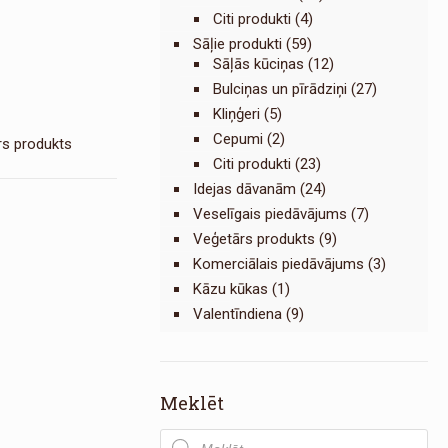
Citi produkti
(4)
Sāļie produkti
(59)
Sāļās kūciņas
(12)
Bulciņas un pīrādziņi
(27)
Kliņģeri
(5)
Cepumi
(2)
rs produkts
Citi produkti
(23)
Idejas dāvanām
(24)
Veselīgais piedāvājums
(7)
Veģetārs produkts
(9)
Komerciālais piedāvājums
(3)
Kāzu kūkas
(1)
Valentīndiena
(9)
Meklēt
Products