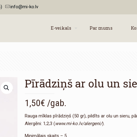
)
info@mi-ko.lv
E-veikals
Par mums
Ko
Pīrādziņš ar olu un si
1,50
€
/gab.
Rauga mīklas pīrādziņš (50 gr), pildīts ar olu un sieru, pār
Alergēni: 1;2;3 (
www.mi-ko.lv/alergeni/
).
Minimālais skaits – 5.