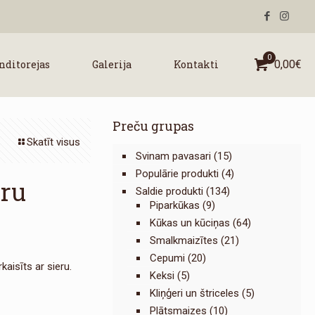
0
nditorejas
Galerija
Kontakti
0,00
€
Preču grupas
Skatīt visus
Svinam pavasari
(15)
Populārie produkti
(4)
eru
Saldie produkti
(134)
Piparkūkas
(9)
Kūkas un kūciņas
(64)
Smalkmaizītes
(21)
Cepumi
(20)
kaisīts ar sieru.
Keksi
(5)
Kliņģeri un štriceles
(5)
Plātsmaizes
(10)