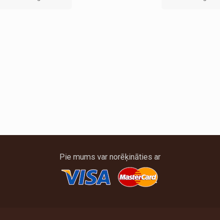
Pie mums var norēķināties ar