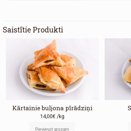
Saistītie Produkti
Kārtainie buljona pīrādziņi
S
14,00
€
/kg
Pievienot grozam