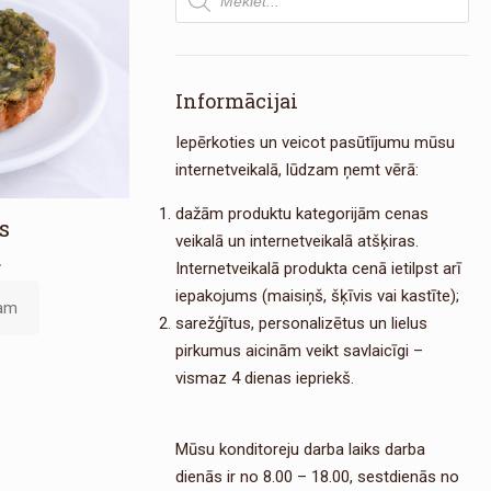
search
Informācijai
Iepērkoties un veicot pasūtījumu mūsu
internetveikalā, lūdzam ņemt vērā:
dažām produktu kategorijām cenas
s
veikalā un internetveikalā atšķiras.
.
Internetveikalā produkta cenā ietilpst arī
iepakojums (maisiņš, šķīvis vai kastīte);
zam
sarežģītus, personalizētus un lielus
pirkumus aicinām veikt savlaicīgi –
vismaz 4 dienas iepriekš.
Mūsu konditoreju darba laiks darba
dienās ir no 8.00 – 18.00, sestdienās no