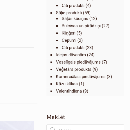
Citi produkti
(4)
Sāļie produkti
(59)
Sāļās kūciņas
(12)
Bulciņas un pīrādziņi
(27)
Kliņģeri
(5)
Cepumi
(2)
Citi produkti
(23)
Idejas dāvanām
(24)
Veselīgais piedāvājums
(7)
Veģetārs produkts
(9)
Komerciālais piedāvājums
(3)
Kāzu kūkas
(1)
Valentīndiena
(9)
Meklēt
Products