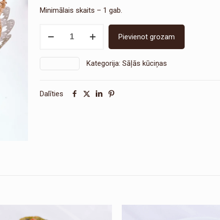
Minimālais skaits – 1 gab.
Sāļā
Pievienot grozam
kūka
Jāņu
Kategorija:
Sāļās kūciņas
SKU:
1981
Vainadziņš
daudzums
Dalīties