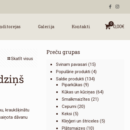
0
nditorejas
Galerija
Kontakti
0,00
€
Preču grupas
Skatīt visus
Svinam pavasari
(15)
Populārie produkti
(4)
dziņš
Saldie produkti
(134)
Piparkūkas
(9)
Kūkas un kūciņas
(64)
Smalkmaizītes
(21)
Cepumi
(20)
ēmu, kraukšķinātu
Keksi
(5)
esaiņota dāvanu
Kliņģeri un štriceles
(5)
Plātsmaizes
(10)