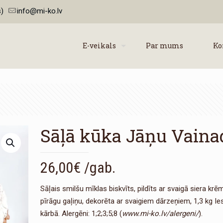
)
info@mi-ko.lv
E-veikals
Par mums
Ko
Sāļā kūka Jāņu Vaina
26,00
€
/gab.
Sāļais smilšu mīklas biskvīts, pildīts ar svaigā siera kr
pīrāgu gaļiņu, dekorēta ar svaigiem dārzeņiem, 1,3 kg I
kārbā. Alergēni: 1;2;3;5;8 (
www.mi-ko.lv/alergeni/
).