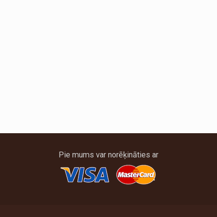
Pie mums var norēķināties ar