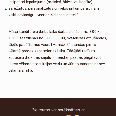
ietilpst arī iepakojums (maisiņš, šķīvis vai kastīte);
sarežģītus, personalizētus un lielus pirkumus aicinām
veikt savlaicīgi – vismaz 4 dienas iepriekš.
Mūsu konditoreju darba laiks darba dienās ir no 8.00 –
18.00, sestdienās no 8.00 – 15.00, svētdienās atpūšamies,
tāpēc pasūtījumus veiciet vismaz 24 stundas pirms
vēlamā preces saņemšanas laika. Tādējādi radīsim
abpusēju drošības sajūtu – meistari paspēs pagatavot
Jums vēlamo produkcijas veidu un Jūs to saņemsiet sev
vēlamajā laikā.
Pie mums var norēķināties ar