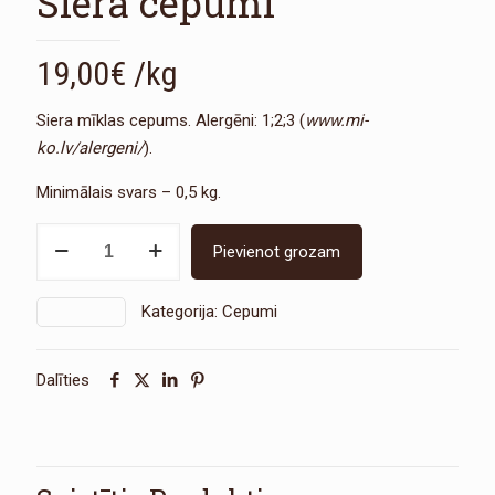
Siera cepumi
19,00
€
/kg
Siera mīklas cepums. Alergēni: 1;2;3 (
www.mi-
ko.lv/alergeni/
).
Minimālais svars – 0,5 kg.
Siera
Pievienot grozam
cepumi
daudzums
Kategorija:
Cepumi
SKU:
1219
Dalīties