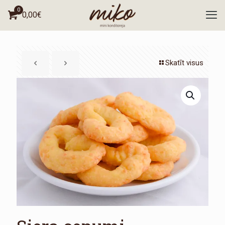
0
0,00
€
Skatīt visus