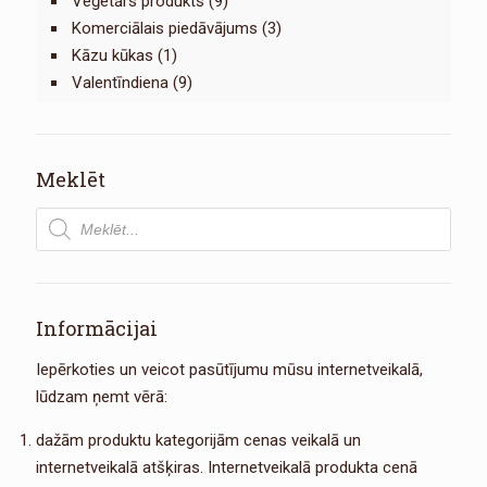
Veģetārs produkts
(9)
Komerciālais piedāvājums
(3)
Kāzu kūkas
(1)
Valentīndiena
(9)
Meklēt
Products
search
Informācijai
Iepērkoties un veicot pasūtījumu mūsu internetveikalā,
lūdzam ņemt vērā:
dažām produktu kategorijām cenas veikalā un
internetveikalā atšķiras. Internetveikalā produkta cenā