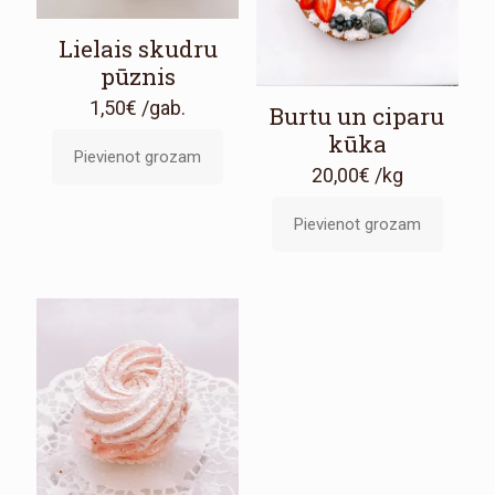
Lielais skudru
pūznis
1,50
€
/gab.
Burtu un ciparu
kūka
Pievienot grozam
20,00
€
/kg
Pievienot grozam