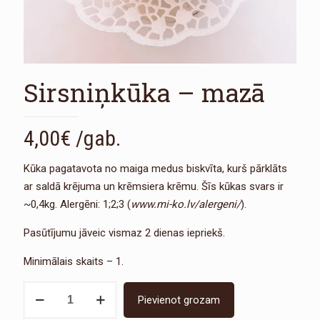
Sirsniņkūka – mazā
4,00
€
/gab.
Kūka pagatavota no maiga medus biskvīta, kurš pārklāts
ar saldā krējuma un krēmsiera krēmu. Šīs kūkas svars ir
~0,4kg. Alergēni: 1;2;3 (
www.mi-ko.lv/alergeni/
).
Pasūtījumu jāveic vismaz 2 dienas iepriekš.
Minimālais skaits – 1.
Sirsniņkūka
Pievienot grozam
-