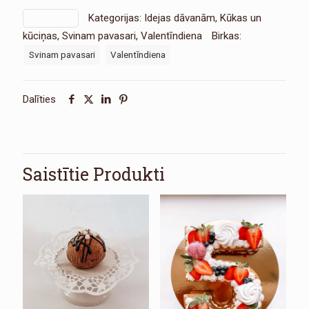
mazā
Kategorijas:
Idejas dāvanām
,
Kūkas un
SKU:
1302
daudzums
kūciņas
,
Svinam pavasari
,
Valentīndiena
Birkas:
Svinam pavasari
Valentīndiena
Dalīties
Saistītie Produkti