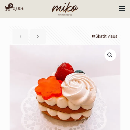
0
0,00
€
Skatīt visus