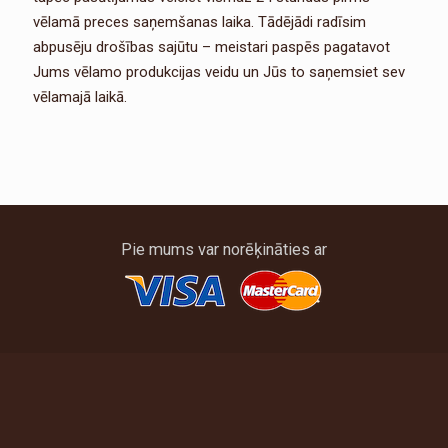
vēlamā preces saņemšanas laika. Tādējādi radīsim
abpusēju drošības sajūtu – meistari paspēs pagatavot
Jums vēlamo produkcijas veidu un Jūs to saņemsiet sev
vēlamajā laikā.
Pie mums var norēķināties ar