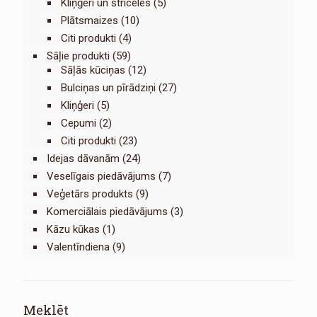
Kliņģeri un štriceles
(5)
Plātsmaizes
(10)
Citi produkti
(4)
Sāļie produkti
(59)
Sāļās kūciņas
(12)
Bulciņas un pīrādziņi
(27)
Kliņģeri
(5)
Cepumi
(2)
Citi produkti
(23)
Idejas dāvanām
(24)
Veselīgais piedāvājums
(7)
Veģetārs produkts
(9)
Komerciālais piedāvājums
(3)
Kāzu kūkas
(1)
Valentīndiena
(9)
Meklēt