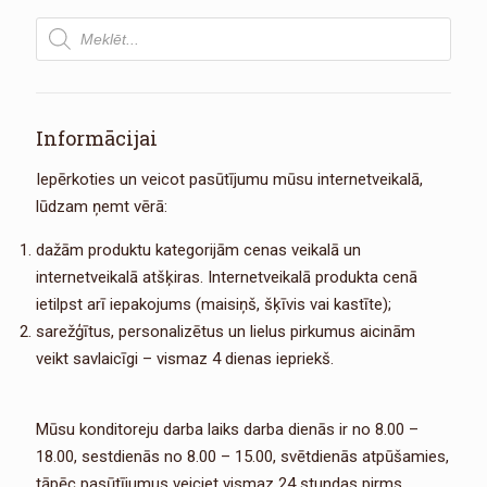
Products
search
Informācijai
Iepērkoties un veicot pasūtījumu mūsu internetveikalā,
lūdzam ņemt vērā:
dažām produktu kategorijām cenas veikalā un
internetveikalā atšķiras. Internetveikalā produkta cenā
ietilpst arī iepakojums (maisiņš, šķīvis vai kastīte);
sarežģītus, personalizētus un lielus pirkumus aicinām
veikt savlaicīgi – vismaz 4 dienas iepriekš.
Mūsu konditoreju darba laiks darba dienās ir no 8.00 –
18.00, sestdienās no 8.00 – 15.00, svētdienās atpūšamies,
tāpēc pasūtījumus veiciet vismaz 24 stundas pirms