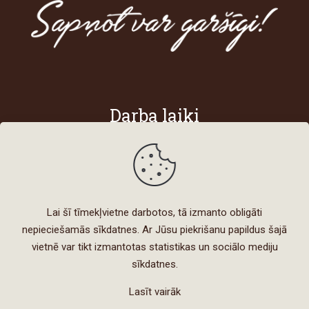
Darba laiki
Darba dienās
8:00 - 18:00
Sestdienās
Lai šī tīmekļvietne darbotos, tā izmanto obligāti
8:00 - 15:00
nepieciešamās sīkdatnes. Ar Jūsu piekrišanu papildus šajā
vietnē var tikt izmantotas statistikas un sociālo mediju
sīkdatnes.
Lasīt vairāk
Izstrādātājs © 2021 |
IT Līderis