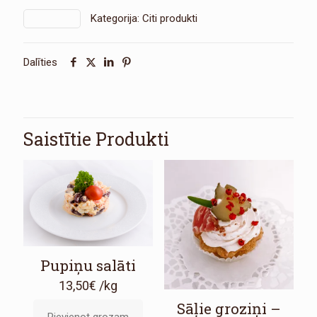
glāzītē
Kategorija:
Citi produkti
SKU:
2671
daudzums
Dalīties
Saistītie Produkti
Pupiņu salāti
13,50
€
/kg
Sāļie groziņi –