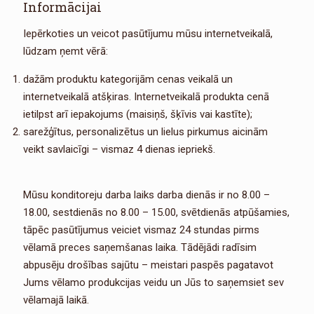
Informācijai
Iepērkoties un veicot pasūtījumu mūsu internetveikalā,
lūdzam ņemt vērā:
dažām produktu kategorijām cenas veikalā un
internetveikalā atšķiras. Internetveikalā produkta cenā
ietilpst arī iepakojums (maisiņš, šķīvis vai kastīte);
sarežģītus, personalizētus un lielus pirkumus aicinām
veikt savlaicīgi – vismaz 4 dienas iepriekš.
Mūsu konditoreju darba laiks darba dienās ir no 8.00 –
18.00, sestdienās no 8.00 – 15.00, svētdienās atpūšamies,
tāpēc pasūtījumus veiciet vismaz 24 stundas pirms
vēlamā preces saņemšanas laika. Tādējādi radīsim
abpusēju drošības sajūtu – meistari paspēs pagatavot
Jums vēlamo produkcijas veidu un Jūs to saņemsiet sev
vēlamajā laikā.