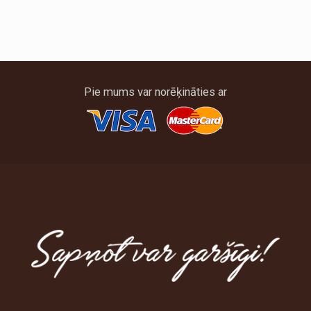
Pie mums var norēķināties ar