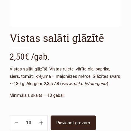
Vistas salāti glāzītē
2,50
€
/gab.
Vistas salāti glāzītē. Vistas rulete, vārīta ola, paprika,
siers, tomāti, krējuma – majonēzes mērce. Glāzītes svars
~ 130 g. Alergēni: 2;3;5;7;8 (
www.mi-ko.lv/alergeni/
).
Minimālais skaits – 10 gabali.
Vistas
Pievienot grozam
salāti