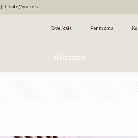
)
info@mi-ko.lv
E-veikals
Par mums
Ko
Kūciņas