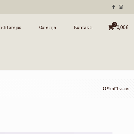
0
nditorejas
Galerija
Kontakti
0,00
€
Skatīt visus