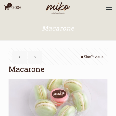
0
0,00
€
Macarone
Skatīt visus
Macarone